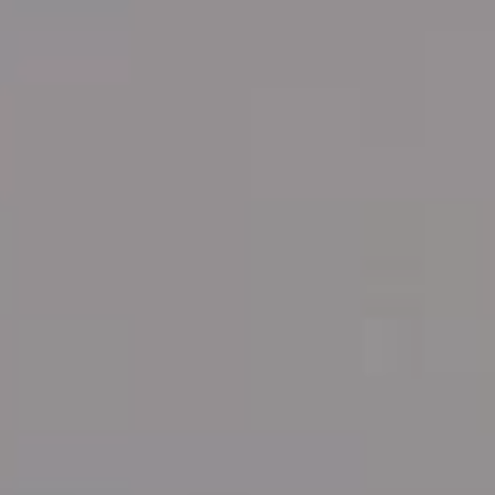
Как нас найти
Home
Facilities
Room Types
Private Rooms
Shared Rooms
Book Your Stay
Find Us